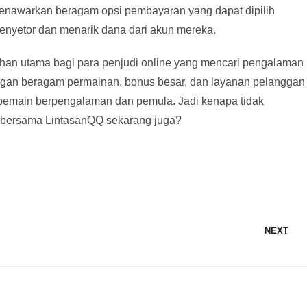
 menawarkan beragam opsi pembayaran yang dapat dipilih
nyetor dan menarik dana dari akun mereka.
han utama bagi para penjudi online yang mencari pengalaman
ngan beragam permainan, bonus besar, dan layanan pelanggan
k pemain berpengalaman dan pemula. Jadi kenapa tidak
e bersama LintasanQQ sekarang juga?
NEXT