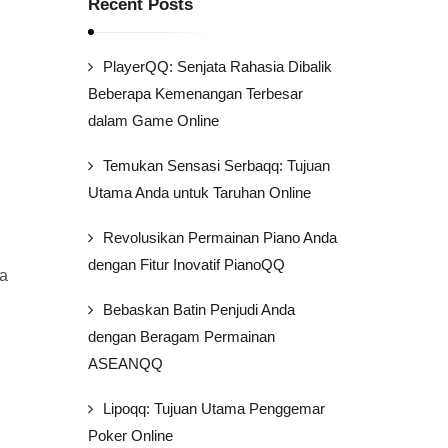
Recent Posts
PlayerQQ: Senjata Rahasia Dibalik
Beberapa Kemenangan Terbesar
dalam Game Online
Temukan Sensasi Serbaqq: Tujuan
Utama Anda untuk Taruhan Online
Revolusikan Permainan Piano Anda
dengan Fitur Inovatif PianoQQ
wa
Bebaskan Batin Penjudi Anda
dengan Beragam Permainan
ASEANQQ
Lipoqq: Tujuan Utama Penggemar
Poker Online