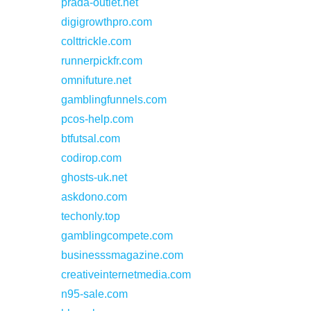
prada-outlet.net
digigrowthpro.com
colttrickle.com
runnerpickfr.com
omnifuture.net
gamblingfunnels.com
pcos-help.com
btfutsal.com
codirop.com
ghosts-uk.net
askdono.com
techonly.top
gamblingcompete.com
businesssmagazine.com
creativeinternetmedia.com
n95-sale.com