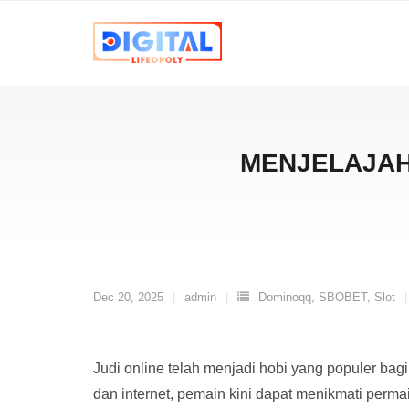
Skip
to
content
MENJELAJAH
Dec 20, 2025
admin
Dominoqq
,
SBOBET
,
Slot
Judi online telah menjadi hobi yang populer bag
dan internet, pemain kini dapat menikmati perm