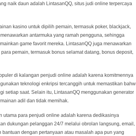
dang naik daun adalah LintasanQQ, situs judi online terpercaya
n kasino untuk dipilih pemain, termasuk poker, blackjack,
 dan menawarkan antarmuka yang ramah pengguna, sehingga
inkan game favorit mereka. LintasanQQ juga menawarkan
 para pemain, termasuk bonus selamat datang, bonus deposit,
opuler di kalangan penjudi online adalah karena komitmennya
ggunakan teknologi enkripsi tercanggih untuk memastikan bah
gi setiap saat. Selain itu, LintasanQQ menggunakan generator
ainan adil dan tidak memihak.
n utama para penjudi online adalah karena dedikasinya
kan dukungan pelanggan 24/7 melalui obrolan langsung, email,
n bantuan dengan pertanyaan atau masalah apa pun yang