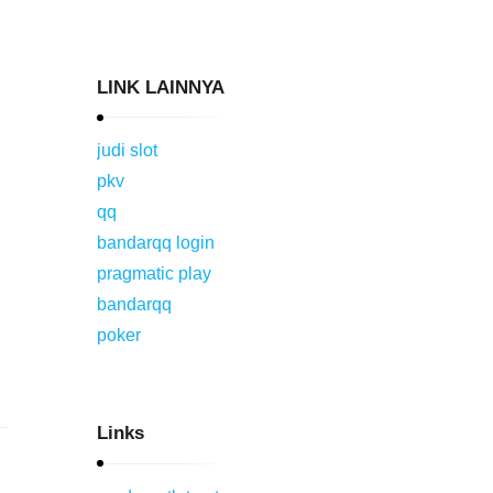
LINK LAINNYA
judi slot
pkv
qq
bandarqq login
pragmatic play
bandarqq
poker
Links