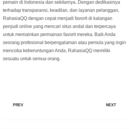
pemain di Indonesia dan sekitarnya. Dengan dedikasinya
terhadap transparansi, keadilan, dan layanan pelanggan,
RahasiaQQ dengan cepat menjadi favorit di kalangan
penjudi online yang mencari situs andal dan terpercaya
untuk memainkan permainan favorit mereka. Baik Anda
seorang profesional berpengalaman atau pemula yang ingin
mencoba keberuntungan Anda, RahasiaQQ memiliki
sesuatu untuk semua orang.
PREV
NEXT