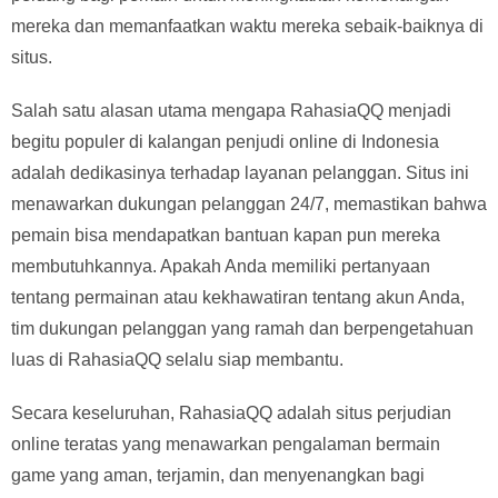
mereka dan memanfaatkan waktu mereka sebaik-baiknya di
situs.
Salah satu alasan utama mengapa RahasiaQQ menjadi
begitu populer di kalangan penjudi online di Indonesia
adalah dedikasinya terhadap layanan pelanggan. Situs ini
menawarkan dukungan pelanggan 24/7, memastikan bahwa
pemain bisa mendapatkan bantuan kapan pun mereka
membutuhkannya. Apakah Anda memiliki pertanyaan
tentang permainan atau kekhawatiran tentang akun Anda,
tim dukungan pelanggan yang ramah dan berpengetahuan
luas di RahasiaQQ selalu siap membantu.
Secara keseluruhan, RahasiaQQ adalah situs perjudian
online teratas yang menawarkan pengalaman bermain
game yang aman, terjamin, dan menyenangkan bagi