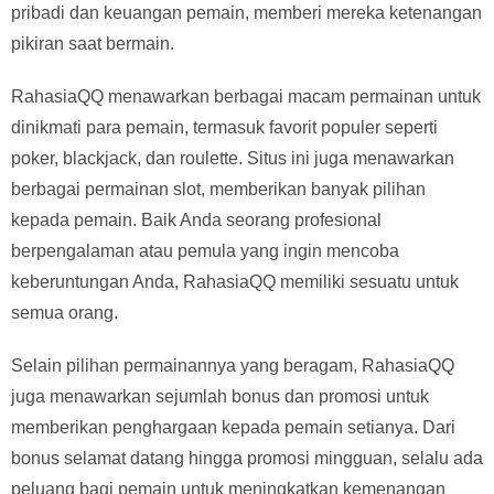
pribadi dan keuangan pemain, memberi mereka ketenangan
pikiran saat bermain.
RahasiaQQ menawarkan berbagai macam permainan untuk
dinikmati para pemain, termasuk favorit populer seperti
poker, blackjack, dan roulette. Situs ini juga menawarkan
berbagai permainan slot, memberikan banyak pilihan
kepada pemain. Baik Anda seorang profesional
berpengalaman atau pemula yang ingin mencoba
keberuntungan Anda, RahasiaQQ memiliki sesuatu untuk
semua orang.
Selain pilihan permainannya yang beragam, RahasiaQQ
juga menawarkan sejumlah bonus dan promosi untuk
memberikan penghargaan kepada pemain setianya. Dari
bonus selamat datang hingga promosi mingguan, selalu ada
peluang bagi pemain untuk meningkatkan kemenangan