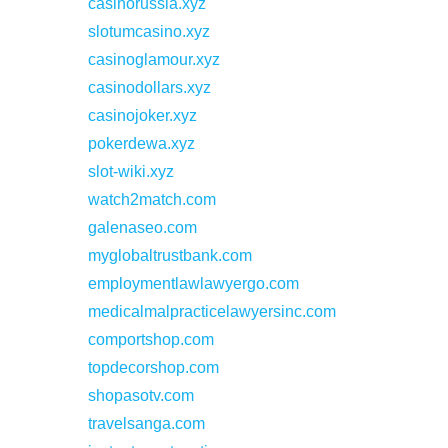
casinorussia.xyz
slotumcasino.xyz
casinoglamour.xyz
casinodollars.xyz
casinojoker.xyz
pokerdewa.xyz
slot-wiki.xyz
watch2match.com
galenaseo.com
myglobaltrustbank.com
employmentlawlawyergo.com
medicalmalpracticelawyersinc.com
comportshop.com
topdecorshop.com
shopasotv.com
travelsanga.com