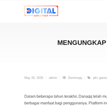
Skip
to
content
MENGUNGKAP 
May 26, 2026
admin
Dominoqq
pkv game
Dalam beberapa tahun terakhir, Danaqq telah m
berbagai manfaat bagi penggunanya. Platform i