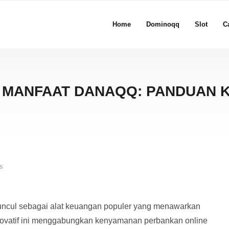
Home
Dominoqq
Slot
C
MANFAAT DANAQQ: PANDUAN 
s
uncul sebagai alat keuangan populer yang menawarkan
novatif ini menggabungkan kenyamanan perbankan online