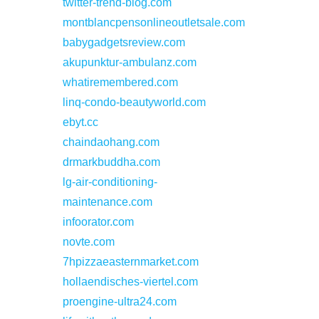
twitter-trend-blog.com
montblancpensonlineoutletsale.com
babygadgetsreview.com
akupunktur-ambulanz.com
whatiremembered.com
linq-condo-beautyworld.com
ebyt.cc
chaindaohang.com
drmarkbuddha.com
lg-air-conditioning-
maintenance.com
infoorator.com
novte.com
7hpizzaeasternmarket.com
hollaendisches-viertel.com
proengine-ultra24.com