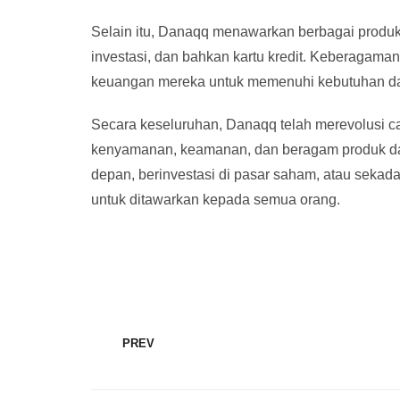
Selain itu, Danaqq menawarkan berbagai produk
investasi, dan bahkan kartu kredit. Keberagam
keuangan mereka untuk memenuhi kebutuhan da
Secara keseluruhan, Danaqq telah merevolusi 
kenyamanan, keamanan, dan beragam produk da
depan, berinvestasi di pasar saham, atau seka
untuk ditawarkan kepada semua orang.
PREV