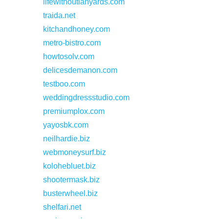
lifewithoutlanyards.com
traida.net
kitchandhoney.com
metro-bistro.com
howtosolv.com
delicesdemanon.com
testboo.com
weddingdressstudio.com
premiumplox.com
yayosbk.com
neilhardie.biz
webmoneysurf.biz
kolohebluet.biz
shootermask.biz
busterwheel.biz
shelfari.net