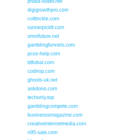
prada-outlet.net
digigrowthpro.com
colttrickle.com
runnerpickfr.com
omnifuture.net
gamblingfunnels.com
pcos-help.com
btfutsal.com
codirop.com
ghosts-uk.net
askdono.com
techonly.top
gamblingcompete.com
businesssmagazine.com
creativeinternetmedia.com
n95-sale.com