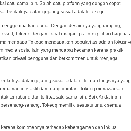
si satu sama lain. Salah satu platform yang dengan cepat
ar berikutnya dalam jejaring sosial adalah Tokeqq.
ang menggemparkan dunia. Dengan desainnya yang ramping,
novatif, Tokeqq dengan cepat menjadi platform pilihan bagi par
utama mengapa Tokeqq mendapatkan popularitas adalah fokusny
orm media sosial lain yang mendapat kecaman karena praktik
tikan privasi pengguna dan berkomitmen untuk menjaga
rikutnya dalam jejaring sosial adalah fitur dan fungsinya yang
 permainan interaktif dan ruang obrolan, Tokeqq menawarkan
uk terhubung dan terlibat satu sama lain. Baik Anda ingin
ar bersenang-senang, Tokeqq memiliki sesuatu untuk semua
s karena komitmennya terhadap keberagaman dan inklusi.