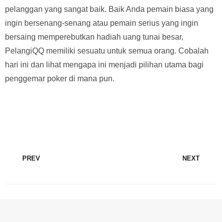
pelanggan yang sangat baik. Baik Anda pemain biasa yang
ingin bersenang-senang atau pemain serius yang ingin
bersaing memperebutkan hadiah uang tunai besar,
PelangiQQ memiliki sesuatu untuk semua orang. Cobalah
hari ini dan lihat mengapa ini menjadi pilihan utama bagi
penggemar poker di mana pun.
PREV
NEXT