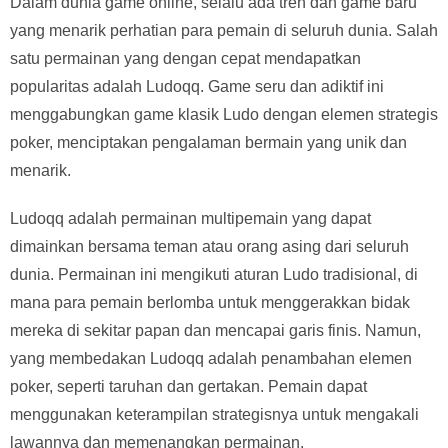
Dalam dunia game online, selalu ada tren dan game baru
yang menarik perhatian para pemain di seluruh dunia. Salah
satu permainan yang dengan cepat mendapatkan
popularitas adalah Ludoqq. Game seru dan adiktif ini
menggabungkan game klasik Ludo dengan elemen strategis
poker, menciptakan pengalaman bermain yang unik dan
menarik.
Ludoqq adalah permainan multipemain yang dapat
dimainkan bersama teman atau orang asing dari seluruh
dunia. Permainan ini mengikuti aturan Ludo tradisional, di
mana para pemain berlomba untuk menggerakkan bidak
mereka di sekitar papan dan mencapai garis finis. Namun,
yang membedakan Ludoqq adalah penambahan elemen
poker, seperti taruhan dan gertakan. Pemain dapat
menggunakan keterampilan strategisnya untuk mengakali
lawannya dan memenangkan permainan.