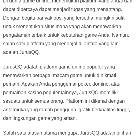
Di dunia game online, menemukan platform yang andal dan
dapat dipercaya dapat menjadi tugas yang menantang.
Dengan begitu banyak opsi yang tersedia, mungkin sulit
untuk menentukan situs mana yang akan menawarkan
pengalaman terbaik untuk kebutuhan game Anda. Namun,
salah satu platform yang menonjol di antara yang lain
adalah JurusQQ.
JurusQQ adalah platform game online populer yang
menawarkan berbagai macam game untuk dinikmati
pemain. Apakah Anda penggemar poker, domino, atau
permainan kasino populer lainnya, JurusQQ memiliki
sesuatu untuk semua orang. Platform ini dikenal dengan
antarmuka yang ramah pengguna, grafik berkualitas tinggi,
dan lingkungan game yang aman.
Salah satu alasan utama mengapa JurusQQ adalah pilihan