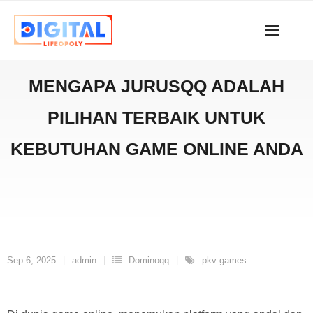
Skip
to
content
MENGAPA JURUSQQ ADALAH
PILIHAN TERBAIK UNTUK
KEBUTUHAN GAME ONLINE ANDA
Sep 6, 2025
admin
Dominoqq
pkv games