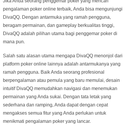
Jika Anda seorang penggemar poker yang mencari
pengalaman poker online terbaik, Anda bisa mengunjungi
DivaQQ. Dengan antarmuka yang ramah pengguna,
beragam permainan, dan gameplay berkualitas tinggi,
DivaQQ adalah pilihan utama bagi penggemar poker di
mana pun.
Salah satu alasan utama mengapa DivaQQ menonjol dari
platform poker online lainnya adalah antarmukanya yang
ramah pengguna. Baik Anda seorang profesional
berpengalaman atau pemula yang baru memulai, desain
intuitif DivaQQ memudahkan navigasi dan menemukan
permainan yang Anda sukai. Dengan tata letak yang
sederhana dan ramping, Anda dapat dengan cepat
mengakses semua fitur yang Anda perlukan untuk
menikmati pengalaman poker yang lancar.