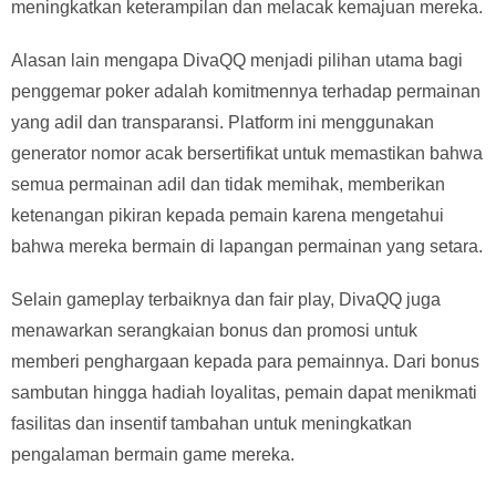
meningkatkan keterampilan dan melacak kemajuan mereka.
Alasan lain mengapa DivaQQ menjadi pilihan utama bagi
penggemar poker adalah komitmennya terhadap permainan
yang adil dan transparansi. Platform ini menggunakan
generator nomor acak bersertifikat untuk memastikan bahwa
semua permainan adil dan tidak memihak, memberikan
ketenangan pikiran kepada pemain karena mengetahui
bahwa mereka bermain di lapangan permainan yang setara.
Selain gameplay terbaiknya dan fair play, DivaQQ juga
menawarkan serangkaian bonus dan promosi untuk
memberi penghargaan kepada para pemainnya. Dari bonus
sambutan hingga hadiah loyalitas, pemain dapat menikmati
fasilitas dan insentif tambahan untuk meningkatkan
pengalaman bermain game mereka.