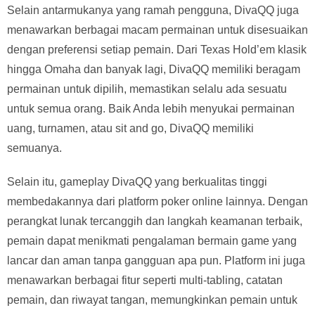
Selain antarmukanya yang ramah pengguna, DivaQQ juga
menawarkan berbagai macam permainan untuk disesuaikan
dengan preferensi setiap pemain. Dari Texas Hold’em klasik
hingga Omaha dan banyak lagi, DivaQQ memiliki beragam
permainan untuk dipilih, memastikan selalu ada sesuatu
untuk semua orang. Baik Anda lebih menyukai permainan
uang, turnamen, atau sit and go, DivaQQ memiliki
semuanya.
Selain itu, gameplay DivaQQ yang berkualitas tinggi
membedakannya dari platform poker online lainnya. Dengan
perangkat lunak tercanggih dan langkah keamanan terbaik,
pemain dapat menikmati pengalaman bermain game yang
lancar dan aman tanpa gangguan apa pun. Platform ini juga
menawarkan berbagai fitur seperti multi-tabling, catatan
pemain, dan riwayat tangan, memungkinkan pemain untuk