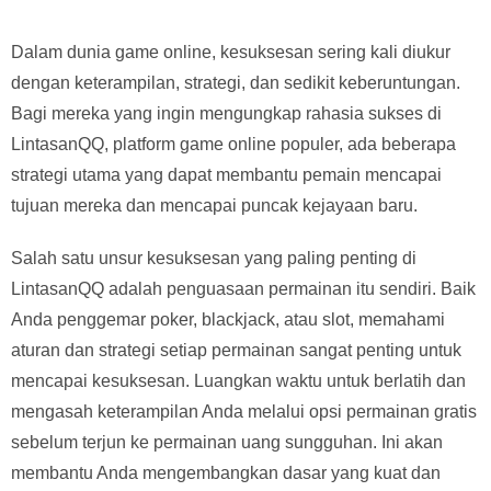
Dalam dunia game online, kesuksesan sering kali diukur
dengan keterampilan, strategi, dan sedikit keberuntungan.
Bagi mereka yang ingin mengungkap rahasia sukses di
LintasanQQ, platform game online populer, ada beberapa
strategi utama yang dapat membantu pemain mencapai
tujuan mereka dan mencapai puncak kejayaan baru.
Salah satu unsur kesuksesan yang paling penting di
LintasanQQ adalah penguasaan permainan itu sendiri. Baik
Anda penggemar poker, blackjack, atau slot, memahami
aturan dan strategi setiap permainan sangat penting untuk
mencapai kesuksesan. Luangkan waktu untuk berlatih dan
mengasah keterampilan Anda melalui opsi permainan gratis
sebelum terjun ke permainan uang sungguhan. Ini akan
membantu Anda mengembangkan dasar yang kuat dan