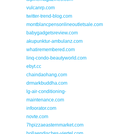
vulcanrp.com
twitter-trend-blog.com
montblancpensonlineoutletsale.com
babygadgetsreview.com
akupunktur-ambulanz.com
whatiremembered.com
linq-condo-beautyworld.com
ebyt.cc
chaindaohang.com
drmarkbuddha.com
lg-air-conditioning-
maintenance.com
infoorator.com
novte.com
7hpizzaeasternmarket.com
hollaendisches-viertel.com