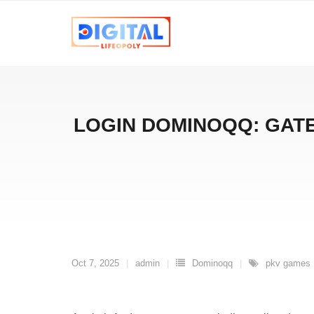
Skip
to
content
LOGIN DOMINOQQ: GAT
Oct 7, 2025
admin
Dominoqq
pkv games