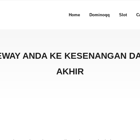
Home
Dominoqq
Slot
C
EWAY ANDA KE KESENANGAN D
AKHIR