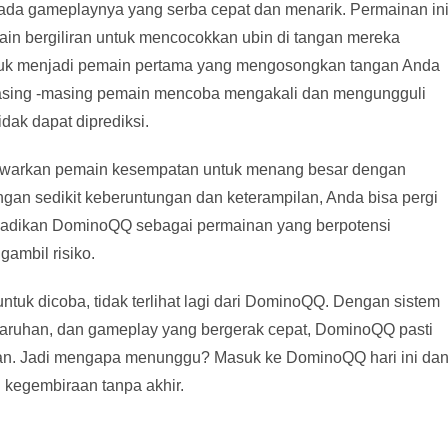
 pada gameplaynya yang serba cepat dan menarik. Permainan in
in bergiliran untuk mencocokkan ubin di tangan mereka
tuk menjadi pemain pertama yang mengosongkan tangan Anda
sing -masing pemain mencoba mengakali dan mengungguli
dak dapat diprediksi.
awarkan pemain kesempatan untuk menang besar dengan
an sedikit keberuntungan dan keterampilan, Anda bisa pergi
jadikan DominoQQ sebagai permainan yang berpotensi
ambil risiko.
ntuk dicoba, tidak terlihat lagi dari DominoQQ. Dengan sistem
taruhan, dan gameplay yang bergerak cepat, DominoQQ pasti
an. Jadi mengapa menunggu? Masuk ke DominoQQ hari ini da
 kegembiraan tanpa akhir.