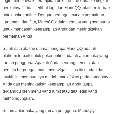
Ingin membawa keterampilan poker online Anda ke tingkat
berikutnya? Tidak terlihat lagi dari MarioQQ, platform terbaik
untuk poker online. Dengan berbagai macam permainan,
turnamen, dan fitur, MarioQQ adalah tempat yang sempurna
untuk mengasah keterampilan Anda dan meningkatkan
permainan Anda.
Salah satu alasan utama mengapa MarioQQ adalah
platform terbaik untuk poker online adalah antarmuka yang
ramah pengguna. Apakah Anda seorang pemula atau
pemain berpengalaman, menavigasi situs itu mudah dan
intuitif. Ini membuatnya mudah untuk fokus pada gameplay
Anda dan meningkatkan keterampilan Anda tanpa
terganggu oleh menu yang rumit atau tata letak yang
membingungkan.
Selain antarmuka yang ramah pengguna, MarioQQ