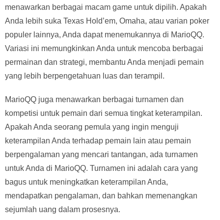
menawarkan berbagai macam game untuk dipilih. Apakah
Anda lebih suka Texas Hold’em, Omaha, atau varian poker
populer lainnya, Anda dapat menemukannya di MarioQQ.
Variasi ini memungkinkan Anda untuk mencoba berbagai
permainan dan strategi, membantu Anda menjadi pemain
yang lebih berpengetahuan luas dan terampil.
MarioQQ juga menawarkan berbagai turnamen dan
kompetisi untuk pemain dari semua tingkat keterampilan.
Apakah Anda seorang pemula yang ingin menguji
keterampilan Anda terhadap pemain lain atau pemain
berpengalaman yang mencari tantangan, ada turnamen
untuk Anda di MarioQQ. Turnamen ini adalah cara yang
bagus untuk meningkatkan keterampilan Anda,
mendapatkan pengalaman, dan bahkan memenangkan
sejumlah uang dalam prosesnya.