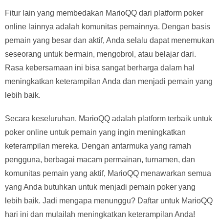
Fitur lain yang membedakan MarioQQ dari platform poker
online lainnya adalah komunitas pemainnya. Dengan basis
pemain yang besar dan aktif, Anda selalu dapat menemukan
seseorang untuk bermain, mengobrol, atau belajar dari.
Rasa kebersamaan ini bisa sangat berharga dalam hal
meningkatkan keterampilan Anda dan menjadi pemain yang
lebih baik.
Secara keseluruhan, MarioQQ adalah platform terbaik untuk
poker online untuk pemain yang ingin meningkatkan
keterampilan mereka. Dengan antarmuka yang ramah
pengguna, berbagai macam permainan, turnamen, dan
komunitas pemain yang aktif, MarioQQ menawarkan semua
yang Anda butuhkan untuk menjadi pemain poker yang
lebih baik. Jadi mengapa menunggu? Daftar untuk MarioQQ
hari ini dan mulailah meningkatkan keterampilan Anda!