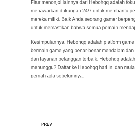
Fitur menonjol lainnya dari Hebohqq adalah fok
menawarkan dukungan 24/7 untuk membantu pe
mereka miliki. Baik Anda seorang gamer berpe
untuk memastikan bahwa semua pemain mendap
Kesimpulannya, Hebohqq adalah platform game 
bermain game yang benar-benar mendalam dan 
dan layanan pelanggan terbaik, Hebohqq adalah
menunggu? Daftar ke Hebohqq hari ini dan mul
pernah ada sebelumnya.
PREV