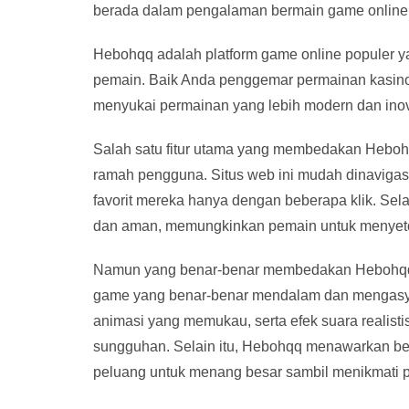
berada dalam pengalaman bermain game online 
Hebohqq adalah platform game online populer 
pemain. Baik Anda penggemar permainan kasino kl
menyukai permainan yang lebih modern dan inov
Salah satu fitur utama yang membedakan Hebohq
ramah pengguna. Situs web ini mudah dinaviga
favorit mereka hanya dengan beberapa klik. Se
dan aman, memungkinkan pemain untuk menyet
Namun yang benar-benar membedakan Hebohqq
game yang benar-benar mendalam dan mengasyik
animasi yang memukau, serta efek suara realist
sungguhan. Selain itu, Hebohqq menawarkan b
peluang untuk menang besar sambil menikmati p