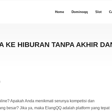
Home
Dominoqq
Slot
C
A KE HIBURAN TANPA AKHIR DA
s
line? Apakah Anda menikmati serunya kompetisi dan
g besar? Jika ya, maka ElangQQ adalah platform yang tepat