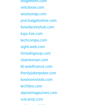
blogreborn.com
virtcitnow.com
wiselymap.com
prochatgptonline.com
forexfactoryhub.com
kaja-live.com
techcompa.com
sight-web.com
himadrigroup.com
islamroman.com
td-autofinance.com
frienlyjokerpoker.com
kowloonnslots.com
techibro.com
alpinemagazines.com
vulcanrp.com