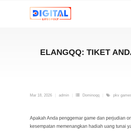
Skip
to
content
ELANGQQ: TIKET AND
Mar 18, 2026
admin
Dominoqq
pkv game
Apakah Anda penggemar game dan perjudian on
kesempatan memenangkan hadiah uang tunai yan