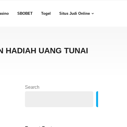
asino
SBOBET
Togel
Situs Judi Online
N HADIAH UANG TUNAI
Search
SEARCH