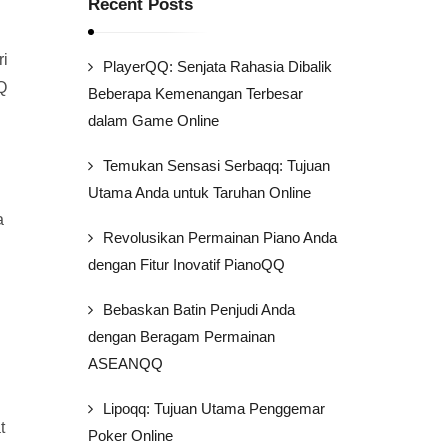
Recent Posts
ri
PlayerQQ: Senjata Rahasia Dibalik
Q
Beberapa Kemenangan Terbesar
dalam Game Online
Temukan Sensasi Serbaqq: Tujuan
Utama Anda untuk Taruhan Online
a
Revolusikan Permainan Piano Anda
dengan Fitur Inovatif PianoQQ
Bebaskan Batin Penjudi Anda
dengan Beragam Permainan
ASEANQQ
Lipoqq: Tujuan Utama Penggemar
t
Poker Online