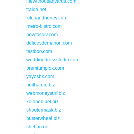
lifewithoutlanyards.com
traida.net
kitchandhoney.com
metro-bistro.com
howtosolv.com
delicesdemanon.com
testboo.com
weddingdressstudio.com
premiumplox.com
yayosbk.com
neilhardie.biz
webmoneysurf.biz
kolohebluet.biz
shootermask.biz
busterwheel.biz
shelfari.net