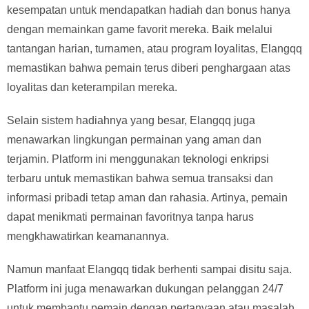
kesempatan untuk mendapatkan hadiah dan bonus hanya
dengan memainkan game favorit mereka. Baik melalui
tantangan harian, turnamen, atau program loyalitas, Elangqq
memastikan bahwa pemain terus diberi penghargaan atas
loyalitas dan keterampilan mereka.
Selain sistem hadiahnya yang besar, Elangqq juga
menawarkan lingkungan permainan yang aman dan
terjamin. Platform ini menggunakan teknologi enkripsi
terbaru untuk memastikan bahwa semua transaksi dan
informasi pribadi tetap aman dan rahasia. Artinya, pemain
dapat menikmati permainan favoritnya tanpa harus
mengkhawatirkan keamanannya.
Namun manfaat Elangqq tidak berhenti sampai disitu saja.
Platform ini juga menawarkan dukungan pelanggan 24/7
untuk membantu pemain dengan pertanyaan atau masalah