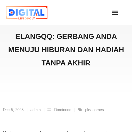
Skip
to
content
ELANGQQ: GERBANG ANDA
MENUJU HIBURAN DAN HADIAH
TANPA AKHIR
Dec 5, 2025
admin
Dominoqq
pkv games