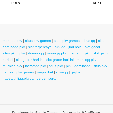
PREV
NEXT
menuqq pkv
|
situs pkv games
|
situs pkv games
|
situs qq
|
slot
|
dominoqq pkv
|
slot terpercaya
|
pkv qq
|
judi bola
|
slot gacor
|
situs pkv
|
pkv
|
dominoqq
|
murniqq pkv
|
hematqq pkv
|
slot gacor
hari ini
|
slot gacor hari ini
|
slot gacor hari ini
|
menuqq pkv
|
murniqq pkv
|
hematqq pkv
|
situs pkv
|
pkv
|
dominoqq
|
situs pkv
games
|
pkv games
|
majestibet
|
miyaqq
|
gajibet
|
https://ahliqq.pkvgamesresmi.org/
Developed by
Shuttle Themes
. Powered by
WordPress
.