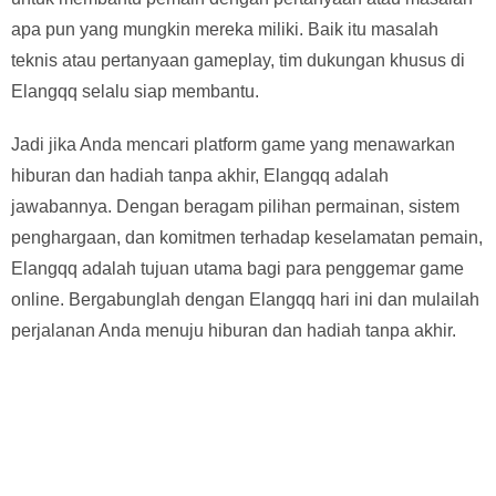
apa pun yang mungkin mereka miliki. Baik itu masalah
teknis atau pertanyaan gameplay, tim dukungan khusus di
Elangqq selalu siap membantu.
Jadi jika Anda mencari platform game yang menawarkan
hiburan dan hadiah tanpa akhir, Elangqq adalah
jawabannya. Dengan beragam pilihan permainan, sistem
penghargaan, dan komitmen terhadap keselamatan pemain,
Elangqq adalah tujuan utama bagi para penggemar game
online. Bergabunglah dengan Elangqq hari ini dan mulailah
perjalanan Anda menuju hiburan dan hadiah tanpa akhir.