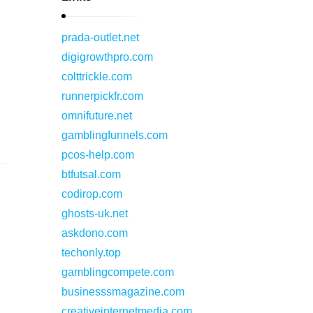
prada-outlet.net
digigrowthpro.com
colttrickle.com
runnerpickfr.com
omnifuture.net
gamblingfunnels.com
pcos-help.com
btfutsal.com
codirop.com
ghosts-uk.net
askdono.com
techonly.top
gamblingcompete.com
businesssmagazine.com
creativeinternetmedia.com