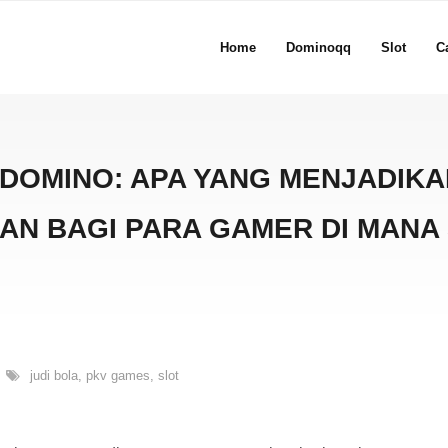
Home
Dominoqq
Slot
C
 DOMINO: APA YANG MENJADIK
HAN BAGI PARA GAMER DI MANA
judi bola
,
pkv games
,
slot