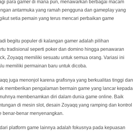
 bagi para gamer di mana pun, menawarkan berbagai macam
Dengan antarmuka yang ramah pengguna dan gameplay yang
ikut setia pemain yang terus mencari perbaikan game
i begitu populer di kalangan gamer adalah pilihan
tu tradisional seperti poker dan domino hingga penawaran
ack, Zoyaqq memiliki sesuatu untuk semua orang. Variasi ini
u memiliki permainan baru untuk dicoba.
qq juga menonjol karena grafisnya yang berkualitas tinggi dan
untuk memberikan pengalaman bermain game yang lancar kepada
nuhnya membenamkan diri dalam dunia game online. Baik
ungan di mesin slot, desain Zoyaqq yang ramping dan kontrol
e benar-benar menyenangkan.
ari platform game lainnya adalah fokusnya pada kepuasan