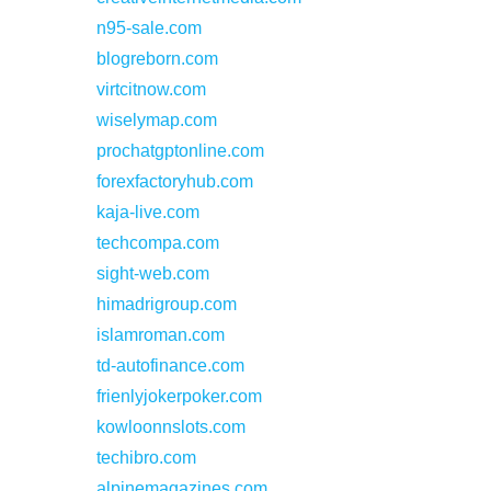
n95-sale.com
blogreborn.com
virtcitnow.com
wiselymap.com
prochatgptonline.com
forexfactoryhub.com
kaja-live.com
techcompa.com
sight-web.com
himadrigroup.com
islamroman.com
td-autofinance.com
frienlyjokerpoker.com
kowloonnslots.com
techibro.com
alpinemagazines.com