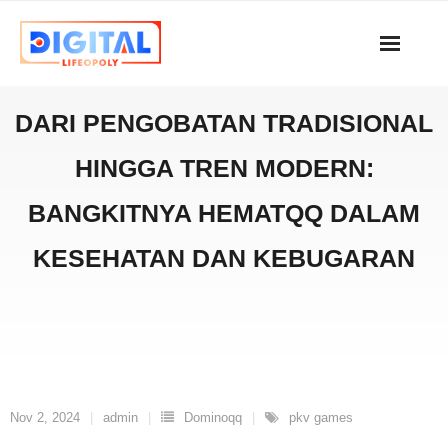
Skip
to
content
DARI PENGOBATAN TRADISIONAL
HINGGA TREN MODERN:
BANGKITNYA HEMATQQ DALAM
KESEHATAN DAN KEBUGARAN
Nov 2, 2024
admin
Dominoqq
pkv games