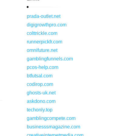
prada-outlet.net
digigrowthpro.com
colttrickle.com
runnerpickfr.com
omnifuture.net
gamblingfunnels.com
pcos-help.com
btfutsal.com
codirop.com
ghosts-uk.net
askdono.com
techonly.top
gamblingcompete.com
businesssmagazine.com
creativeinternetmedia.com