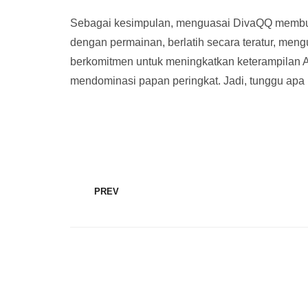
Sebagai kesimpulan, menguasai DivaQQ membutu
dengan permainan, berlatih secara teratur, me
berkomitmen untuk meningkatkan keterampilan A
mendominasi papan peringkat. Jadi, tunggu apa 
PREV