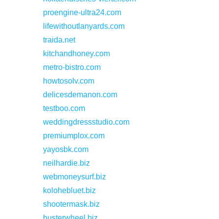
proengine-ultra24.com
lifewithoutlanyards.com
traida.net
kitchandhoney.com
metro-bistro.com
howtosolv.com
delicesdemanon.com
testboo.com
weddingdressstudio.com
premiumplox.com
yayosbk.com
neilhardie.biz
webmoneysurf.biz
kolohebluet.biz
shootermask.biz
busterwheel.biz