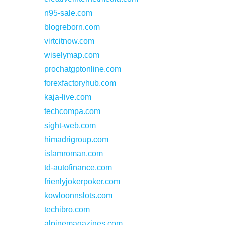
n95-sale.com
blogreborn.com
virtcitnow.com
wiselymap.com
prochatgptonline.com
forexfactoryhub.com
kaja-live.com
techcompa.com
sight-web.com
himadrigroup.com
islamroman.com
td-autofinance.com
frienlyjokerpoker.com
kowloonnslots.com
techibro.com
alpinemagazines.com