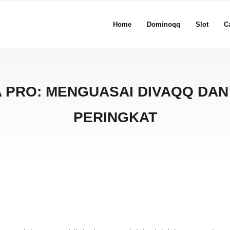
Home
Dominoqq
Slot
C
A PRO: MENGUASAI DIVAQQ DAN
PERINGKAT