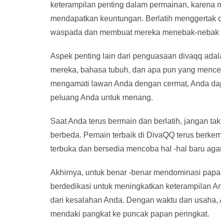
keterampilan penting dalam permainan, karena
mendapatkan keuntungan. Berlatih menggertak d
waspada dan membuat mereka menebak-nebak 
Aspek penting lain dari penguasaan divaqq adal
mereka, bahasa tubuh, dan apa pun yang mence
mengamati lawan Anda dengan cermat, Anda dap
peluang Anda untuk menang.
Saat Anda terus bermain dan berlatih, jangan t
berbeda. Pemain terbaik di DivaQQ terus berkem
terbuka dan bersedia mencoba hal -hal baru agar
Akhirnya, untuk benar -benar mendominasi papa
berdedikasi untuk meningkatkan keterampilan Anda
dari kesalahan Anda. Dengan waktu dan usaha, 
mendaki pangkat ke puncak papan peringkat.