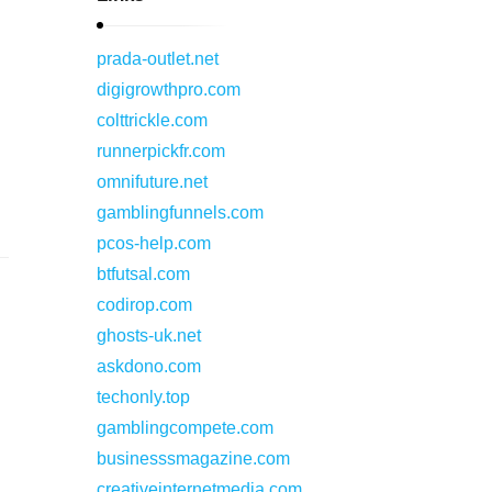
prada-outlet.net
digigrowthpro.com
colttrickle.com
runnerpickfr.com
omnifuture.net
gamblingfunnels.com
pcos-help.com
btfutsal.com
codirop.com
ghosts-uk.net
askdono.com
techonly.top
gamblingcompete.com
businesssmagazine.com
creativeinternetmedia.com