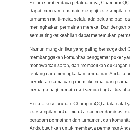
Selain sumber daya pelatihannya, ChampionQQ
dapat membantu pemain menguji keterampilan me
turnamen multi-meja, selalu ada peluang bagi p
meningkatkan permainan mereka. Dan dengan be
semua tingkat keahlian dapat menemukan perma
Namun mungkin fitur yang paling berharga dari
membanggakan komunitas penggemar poker yang 
menawarkan saran, dan memberikan dukungan k
tentang cara meningkatkan permainan Anda, ata
berpikiran sama yang memiliki minat yang sam
berharga bagi pemain dari semua tingkat keahlia
Secara keseluruhan, ChampionQQ adalah alat ya
keterampilan poker mereka dan mendominasi me
beragam permainan dan turnamen, dan komunit
Anda butuhkan untuk membawa permainan Anda 