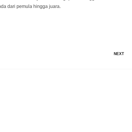
da dari pemula hingga juara.
NEXT