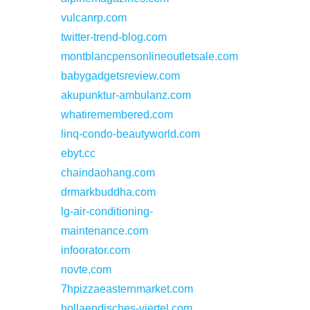
vulcanrp.com
twitter-trend-blog.com
montblancpensonlineoutletsale.com
babygadgetsreview.com
akupunktur-ambulanz.com
whatiremembered.com
linq-condo-beautyworld.com
ebyt.cc
chaindaohang.com
drmarkbuddha.com
lg-air-conditioning-
maintenance.com
infoorator.com
novte.com
7hpizzaeasternmarket.com
hollaendisches-viertel.com