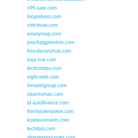
n95-sale.com
blogreborn.com
virtcitnow.com
wiselymap.com
prochatgptonline.com
forexfactoryhub.com
kaja-live.com
techcompa.com
sight-web.com
himadrigroup.com
islamroman.com
td-autofinance.com
frienlyjokerpoker.com
kowloonnslots.com
techibro.com
alpinemagazines.com