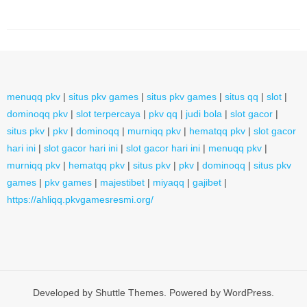
menuqq pkv
|
situs pkv games
|
situs pkv games
|
situs qq
|
slot
|
dominoqq pkv
|
slot terpercaya
|
pkv qq
|
judi bola
|
slot gacor
|
situs pkv
|
pkv
|
dominoqq
|
murniqq pkv
|
hematqq pkv
|
slot gacor
hari ini
|
slot gacor hari ini
|
slot gacor hari ini
|
menuqq pkv
|
murniqq pkv
|
hematqq pkv
|
situs pkv
|
pkv
|
dominoqq
|
situs pkv
games
|
pkv games
|
majestibet
|
miyaqq
|
gajibet
|
https://ahliqq.pkvgamesresmi.org/
Developed by
Shuttle Themes
. Powered by
WordPress
.