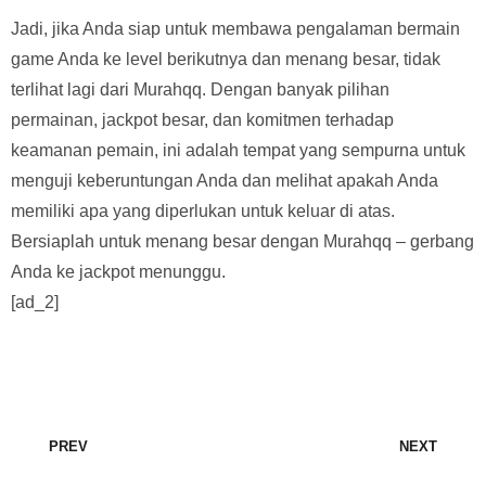
Jadi, jika Anda siap untuk membawa pengalaman bermain
game Anda ke level berikutnya dan menang besar, tidak
terlihat lagi dari Murahqq. Dengan banyak pilihan
permainan, jackpot besar, dan komitmen terhadap
keamanan pemain, ini adalah tempat yang sempurna untuk
menguji keberuntungan Anda dan melihat apakah Anda
memiliki apa yang diperlukan untuk keluar di atas.
Bersiaplah untuk menang besar dengan Murahqq – gerbang
Anda ke jackpot menunggu.
[ad_2]
PREV
NEXT