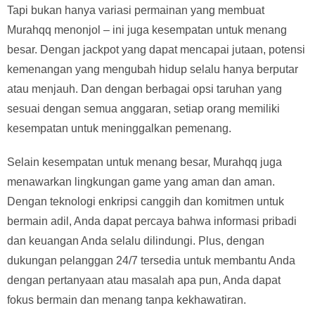
Tapi bukan hanya variasi permainan yang membuat
Murahqq menonjol – ini juga kesempatan untuk menang
besar. Dengan jackpot yang dapat mencapai jutaan, potensi
kemenangan yang mengubah hidup selalu hanya berputar
atau menjauh. Dan dengan berbagai opsi taruhan yang
sesuai dengan semua anggaran, setiap orang memiliki
kesempatan untuk meninggalkan pemenang.
Selain kesempatan untuk menang besar, Murahqq juga
menawarkan lingkungan game yang aman dan aman.
Dengan teknologi enkripsi canggih dan komitmen untuk
bermain adil, Anda dapat percaya bahwa informasi pribadi
dan keuangan Anda selalu dilindungi. Plus, dengan
dukungan pelanggan 24/7 tersedia untuk membantu Anda
dengan pertanyaan atau masalah apa pun, Anda dapat
fokus bermain dan menang tanpa kekhawatiran.