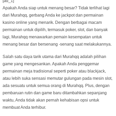
[ad_1]
Apakah Anda siap untuk menang besar? Tidak terlihat lagi
dari Murahqq, gerbang Anda ke jackpot dan permainan
kasino online yang menarik. Dengan berbagai macam
permainan untuk dipilih, termasuk poker, slot, dan banyak
lagi, Murahqq menawarkan pemain kesempatan untuk
menang besar dan bersenang -senang saat melakukannya.
Salah satu daya tarik utama dari Murahqq adalah pilihan
game yang mengesankan. Apakah Anda penggemar
permainan meja tradisional seperti poker atau blackjack,
atau lebih suka sensasi memutar gulungan pada mesin slot,
ada sesuatu untuk semua orang di Murahqq. Plus, dengan
pembaruan rutin dan game baru ditambahkan sepanjang
waktu, Anda tidak akan pernah kehabisan opsi untuk
membuat Anda terhibur.