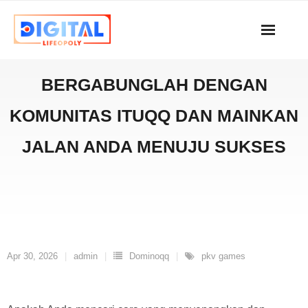
Skip
to
content
BERGABUNGLAH DENGAN
KOMUNITAS ITUQQ DAN MAINKAN
JALAN ANDA MENUJU SUKSES
Apr 30, 2026
admin
Dominoqq
pkv games