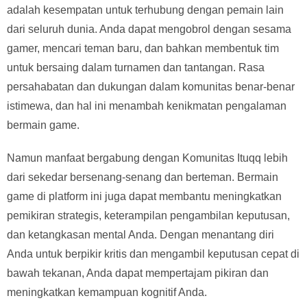
adalah kesempatan untuk terhubung dengan pemain lain
dari seluruh dunia. Anda dapat mengobrol dengan sesama
gamer, mencari teman baru, dan bahkan membentuk tim
untuk bersaing dalam turnamen dan tantangan. Rasa
persahabatan dan dukungan dalam komunitas benar-benar
istimewa, dan hal ini menambah kenikmatan pengalaman
bermain game.
Namun manfaat bergabung dengan Komunitas Ituqq lebih
dari sekedar bersenang-senang dan berteman. Bermain
game di platform ini juga dapat membantu meningkatkan
pemikiran strategis, keterampilan pengambilan keputusan,
dan ketangkasan mental Anda. Dengan menantang diri
Anda untuk berpikir kritis dan mengambil keputusan cepat di
bawah tekanan, Anda dapat mempertajam pikiran dan
meningkatkan kemampuan kognitif Anda.