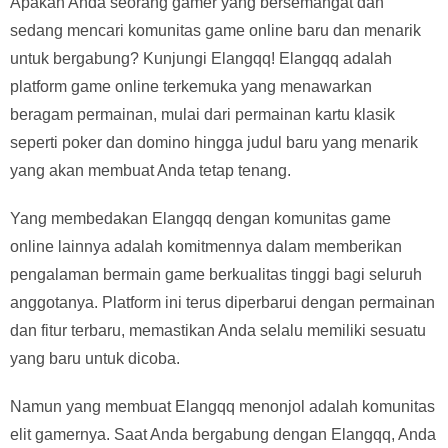
Apakah Anda seorang gamer yang bersemangat dan
sedang mencari komunitas game online baru dan menarik
untuk bergabung? Kunjungi Elangqq! Elangqq adalah
platform game online terkemuka yang menawarkan
beragam permainan, mulai dari permainan kartu klasik
seperti poker dan domino hingga judul baru yang menarik
yang akan membuat Anda tetap tenang.
Yang membedakan Elangqq dengan komunitas game
online lainnya adalah komitmennya dalam memberikan
pengalaman bermain game berkualitas tinggi bagi seluruh
anggotanya. Platform ini terus diperbarui dengan permainan
dan fitur terbaru, memastikan Anda selalu memiliki sesuatu
yang baru untuk dicoba.
Namun yang membuat Elangqq menonjol adalah komunitas
elit gamernya. Saat Anda bergabung dengan Elangqq, Anda