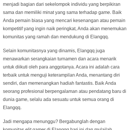
menjadi bagian dari sekelompok individu yang berpikiran
sama dan memiliki minat yang sama terhadap game. Baik
Anda pemain biasa yang mencari kesenangan atau pemain
kompetitif yang ingin naik peringkat, Anda akan menemukan
komunitas yang ramah dan mendukung di Elangqq.
Selain komunitasnya yang dinamis, Elangqq juga
menawarkan serangkaian turnamen dan acara menarik
untuk diikuti oleh para anggotanya. Acara ini adalah cara
terbaik untuk menguji keterampilan Anda, menantang diri
sendiri, dan memenangkan hadiah fantastis. Baik Anda
seorang profesional berpengalaman atau pendatang baru di
dunia game, selalu ada sesuatu untuk semua orang di
Elangqq.
Jadi mengapa menunggu? Bergabunglah dengan
komunitas elit gamer di Elangqq hari ini dan mulailah