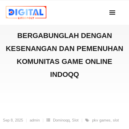
Skip
to
content
BERGABUNGLAH DENGAN
KESENANGAN DAN PEMENUHAN
KOMUNITAS GAME ONLINE
INDOQQ
Sep 8, 2025
admin
Dominoqq
,
Slot
pkv games
,
slot