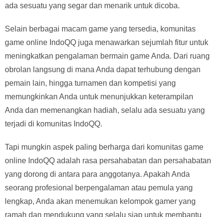
ada sesuatu yang segar dan menarik untuk dicoba.
Selain berbagai macam game yang tersedia, komunitas
game online IndoQQ juga menawarkan sejumlah fitur untuk
meningkatkan pengalaman bermain game Anda. Dari ruang
obrolan langsung di mana Anda dapat terhubung dengan
pemain lain, hingga turnamen dan kompetisi yang
memungkinkan Anda untuk menunjukkan keterampilan
Anda dan memenangkan hadiah, selalu ada sesuatu yang
terjadi di komunitas IndoQQ.
Tapi mungkin aspek paling berharga dari komunitas game
online IndoQQ adalah rasa persahabatan dan persahabatan
yang dorong di antara para anggotanya. Apakah Anda
seorang profesional berpengalaman atau pemula yang
lengkap, Anda akan menemukan kelompok gamer yang
ramah dan mendukung yang selalu siap untuk membantu