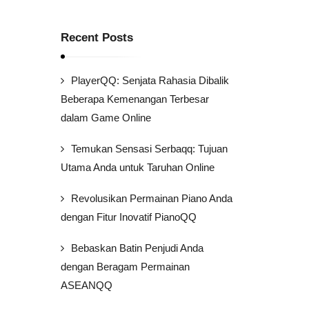
Recent Posts
PlayerQQ: Senjata Rahasia Dibalik
Beberapa Kemenangan Terbesar
dalam Game Online
Temukan Sensasi Serbaqq: Tujuan
Utama Anda untuk Taruhan Online
Revolusikan Permainan Piano Anda
dengan Fitur Inovatif PianoQQ
Bebaskan Batin Penjudi Anda
dengan Beragam Permainan
ASEANQQ