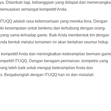
a. Ditambah lagi, kebanggaan yang didapat dari memenangk
n memuaskan semangat kompetitif Anda.
n ITUQQ adalah rasa kebersamaan yang mereka bina. Dengan
liki kesempatan untuk bertemu dan terhubung dengan orang-
at yang sama terhadap game. Baik Anda membentuk tim dengan
Anda bentuk melalui turnamen ini akan bertahan seumur hidup.
t kompetitif Anda dan meningkatkan keterampilan bermain gam
 kompetitif ITUQQ. Dengan beragam permainan, kompetisi yang
yang lebih baik untuk menguji keterampilan Anda dan
s. Bergabunglah dengan ITUQQ hari ini dan mulailah