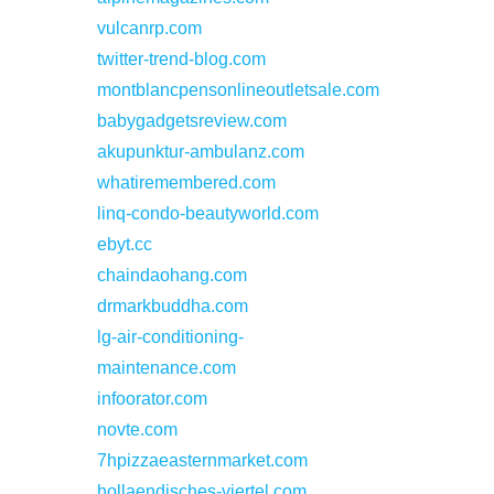
vulcanrp.com
twitter-trend-blog.com
montblancpensonlineoutletsale.com
babygadgetsreview.com
akupunktur-ambulanz.com
whatiremembered.com
linq-condo-beautyworld.com
ebyt.cc
chaindaohang.com
drmarkbuddha.com
lg-air-conditioning-
maintenance.com
infoorator.com
novte.com
7hpizzaeasternmarket.com
hollaendisches-viertel.com