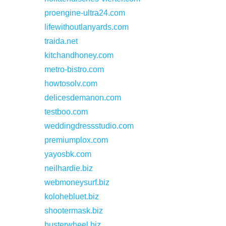
proengine-ultra24.com
lifewithoutlanyards.com
traida.net
kitchandhoney.com
metro-bistro.com
howtosolv.com
delicesdemanon.com
testboo.com
weddingdressstudio.com
premiumplox.com
yayosbk.com
neilhardie.biz
webmoneysurf.biz
kolohebluet.biz
shootermask.biz
busterwheel.biz