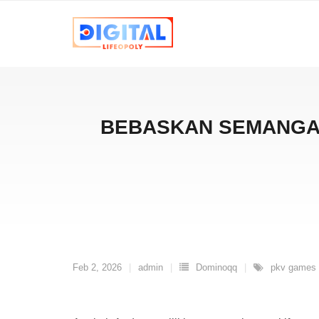
Skip
to
content
BEBASKAN SEMANGAT
Feb 2, 2026
admin
Dominoqq
pkv games