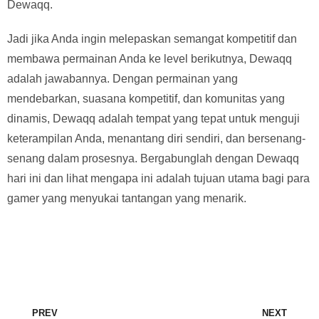
Dewaqq.
Jadi jika Anda ingin melepaskan semangat kompetitif dan
membawa permainan Anda ke level berikutnya, Dewaqq
adalah jawabannya. Dengan permainan yang
mendebarkan, suasana kompetitif, dan komunitas yang
dinamis, Dewaqq adalah tempat yang tepat untuk menguji
keterampilan Anda, menantang diri sendiri, dan bersenang-
senang dalam prosesnya. Bergabunglah dengan Dewaqq
hari ini dan lihat mengapa ini adalah tujuan utama bagi para
gamer yang menyukai tantangan yang menarik.
PREV
NEXT