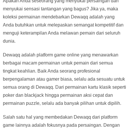
Apakah Anda seseorang yang menyukai persaingan dan
menyukai sensasi tantangan yang bagus? Jika ya, maka
koleksi permainan mendebarkan Dewaqq adalah yang
Anda butuhkan untuk melepaskan semangat kompetitif dan
menguji keterampilan Anda melawan pemain dari seluruh
dunia.
Dewaqq adalah platform game online yang menawarkan
berbagai macam permainan untuk pemain dari semua
tingkat keahlian. Baik Anda seorang profesional
berpengalaman atau gamer biasa, selalu ada sesuatu untuk
semua orang di Dewaqq. Dari permainan kartu klasik seperti
poker dan blackjack hingga permainan aksi cepat dan
permainan puzzle, selalu ada banyak pilihan untuk dipilih.
Salah satu hal yang membedakan Dewaqq dari platform
game lainnya adalah fokusnya pada persaingan. Dengan