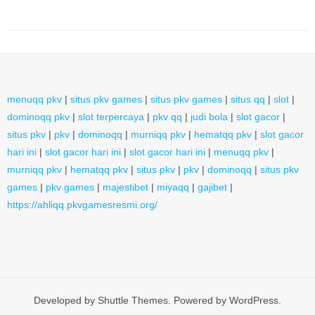
menuqq pkv
|
situs pkv games
|
situs pkv games
|
situs qq
|
slot
|
dominoqq pkv
|
slot terpercaya
|
pkv qq
|
judi bola
|
slot gacor
|
situs pkv
|
pkv
|
dominoqq
|
murniqq pkv
|
hematqq pkv
|
slot gacor
hari ini
|
slot gacor hari ini
|
slot gacor hari ini
|
menuqq pkv
|
murniqq pkv
|
hematqq pkv
|
situs pkv
|
pkv
|
dominoqq
|
situs pkv
games
|
pkv games
|
majestibet
|
miyaqq
|
gajibet
|
https://ahliqq.pkvgamesresmi.org/
Developed by
Shuttle Themes
. Powered by
WordPress
.