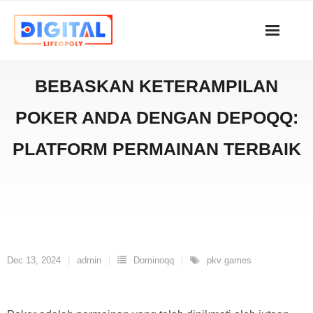
Skip
to
content
BEBASKAN KETERAMPILAN
POKER ANDA DENGAN DEPOQQ:
PLATFORM PERMAINAN TERBAIK
Dec 13, 2024
admin
Dominoqq
pkv games