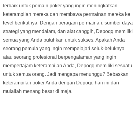
terbaik untuk pemain poker yang ingin meningkatkan
keterampilan mereka dan membawa permainan mereka ke
level berikutnya. Dengan beragam permainan, sumber daya
strategi yang mendalam, dan alat canggih, Depoqq memiliki
semua yang Anda butuhkan untuk sukses. Apakah Anda
seorang pemula yang ingin mempelajari seluk-beluknya
atau seorang profesional berpengalaman yang ingin
mempertajam keterampilan Anda, Depoqq memiliki sesuatu
untuk semua orang. Jadi mengapa menunggu? Bebaskan
keterampilan poker Anda dengan Depoqq hari ini dan
mulailah menang besar di meja.