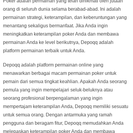
Poker adalah permainan yang telah dinikmati oleh jutaan
orang di seluruh dunia selama berabad-abad. Ini adalah
permainan strategi, keterampilan, dan keberuntungan yang
menantang sekaligus bermanfaat. Jika Anda ingin
meningkatkan keterampilan poker Anda dan membawa
permainan Anda ke level berikutnya, Depoqq adalah
platform permainan terbaik untuk Anda.
Depoqq adalah platform permainan online yang
menawarkan berbagai macam permainan poker untuk
pemain dari semua tingkat keahlian. Apakah Anda seorang
pemula yang ingin mempelajari seluk-beluknya atau
seorang profesional berpengalaman yang ingin
mempertajam keterampilan Anda, Depoqq memiliki sesuatu
untuk semua orang. Dengan antarmuka yang ramah
pengguna dan beragam fitur, Depoqq memudahkan Anda
melepaskan keterampilan poker Anda dan membawa