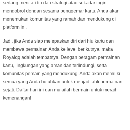
sedang mencari tip dan strategi atau sekadar ingin
mengobrol dengan sesama penggemar kartu, Anda akan
menemukan komunitas yang ramah dan mendukung di
platform ini.
Jadi, jika Anda siap melepaskan diri dari hiu kartu dan
membawa permainan Anda ke level berikutnya, maka
Royalqq adalah tempatnya. Dengan beragam permainan
kartu, lingkungan yang aman dan terlindungi, serta
komunitas pemain yang mendukung, Anda akan memiliki
semua yang Anda butuhkan untuk menjadi ahli permainan
sejati. Daftar hari ini dan mulailah bermain untuk meraih
kemenangan!