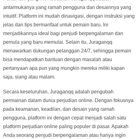
antarmukanya yang ramah pengguna dan desainnya yang
intuitif. Platform ini mudah dinavigasi, dengan instruksi yang
jelas dan tips bermanfaat untuk pemain baru. Ini
menjadikannya ideal bagi penjudi berpengalaman dan
pemula yang baru memulai. Selain itu, Juraganqq
menawarkan dukungan pelanggan 24/7, sehingga pemain
bisa mendapatkan bantuan dengan masalah atau
pertanyaan apa pun yang mungkin mereka miliki kapan
saja, siang atau malam.
Secara keseluruhan, Juraganqq adalah pengubah
permainan dalam dunia perjudian online. Dengan fokusnya
pada keamanan, keadilan, dan desain yang ramah
pengguna, platform ini dengan cepat menjadi salah satu
platform perjudian online paling populer di pasar. Apakah
Anda seorang penjudi berpengalaman atau hanya ingin