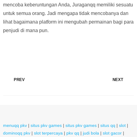
mencoba keberuntungan Anda, Juraganqq memiliki sesuatu
untuk semua orang. Jadi mengapa tidak mencobanya dan
lihat bagaimana platform ini mengubah permainan bagi para
penjudi di mana pun.
PREV
NEXT
menuqq pkv
|
situs pkv games
|
situs pkv games
|
situs qq
|
slot
|
dominoqq pkv
|
slot terpercaya
|
pkv qq
|
judi bola
|
slot gacor
|