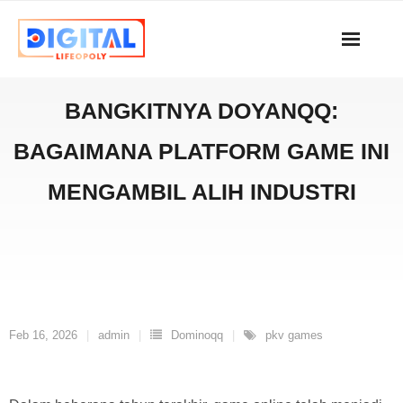
Skip
to
content
BANGKITNYA DOYANQQ:
BAGAIMANA PLATFORM GAME INI
MENGAMBIL ALIH INDUSTRI
Feb 16, 2026
admin
Dominoqq
pkv games