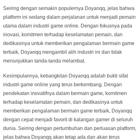
Seiring dengan semakin populernya Doyanqq, jelas bahwa
platform ini sedang dalam perjalanan untuk menjadi pemain
utama dalam industri game online. Dengan fokusnya pada
inovasi, komitmen terhadap keselamatan pemain, dan
dedikasinya untuk memberikan pengalaman bermain game
terbaik, Doyanqq mengambil alih industri ini dan tidak
menunjukkan tanda-tanda melambat.
Kesimpulannya, kebangkitan Doyanqq adalah bukti sifat
industri game online yang terus berkembang. Dengan
pendekatan inovatifnya dalam bermain game, komitmen
terhadap keselamatan pemain, dan dedikasinya untuk
memberikan pengalaman bermain game terbaik, Doyanqq
dengan cepat menjadi favorit di kalangan gamer di seluruh
dunia. Seiring dengan pertumbuhan dan perluasan platform,
jelas bahwa Doyanqq akan tetap ada dan akan terus