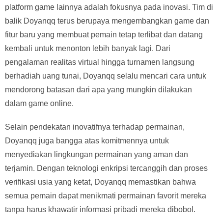
platform game lainnya adalah fokusnya pada inovasi. Tim di
balik Doyanqq terus berupaya mengembangkan game dan
fitur baru yang membuat pemain tetap terlibat dan datang
kembali untuk menonton lebih banyak lagi. Dari
pengalaman realitas virtual hingga turnamen langsung
berhadiah uang tunai, Doyanqq selalu mencari cara untuk
mendorong batasan dari apa yang mungkin dilakukan
dalam game online.
Selain pendekatan inovatifnya terhadap permainan,
Doyanqq juga bangga atas komitmennya untuk
menyediakan lingkungan permainan yang aman dan
terjamin. Dengan teknologi enkripsi tercanggih dan proses
verifikasi usia yang ketat, Doyanqq memastikan bahwa
semua pemain dapat menikmati permainan favorit mereka
tanpa harus khawatir informasi pribadi mereka dibobol.