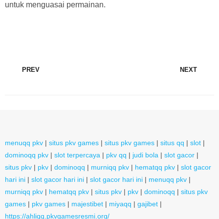
untuk menguasai permainan.
PREV
NEXT
menuqq pkv
|
situs pkv games
|
situs pkv games
|
situs qq
|
slot
|
dominoqq pkv
|
slot terpercaya
|
pkv qq
|
judi bola
|
slot gacor
|
situs pkv
|
pkv
|
dominoqq
|
murniqq pkv
|
hematqq pkv
|
slot gacor
hari ini
|
slot gacor hari ini
|
slot gacor hari ini
|
menuqq pkv
|
murniqq pkv
|
hematqq pkv
|
situs pkv
|
pkv
|
dominoqq
|
situs pkv
games
|
pkv games
|
majestibet
|
miyaqq
|
gajibet
|
https://ahliqq.pkvgamesresmi.org/