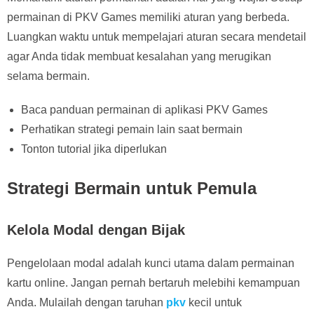
permainan di PKV Games memiliki aturan yang berbeda.
Luangkan waktu untuk mempelajari aturan secara mendetail
agar Anda tidak membuat kesalahan yang merugikan
selama bermain.
Baca panduan permainan di aplikasi PKV Games
Perhatikan strategi pemain lain saat bermain
Tonton tutorial jika diperlukan
Strategi Bermain untuk Pemula
Kelola Modal dengan Bijak
Pengelolaan modal adalah kunci utama dalam permainan
kartu online. Jangan pernah bertaruh melebihi kemampuan
Anda. Mulailah dengan taruhan
pkv
kecil untuk