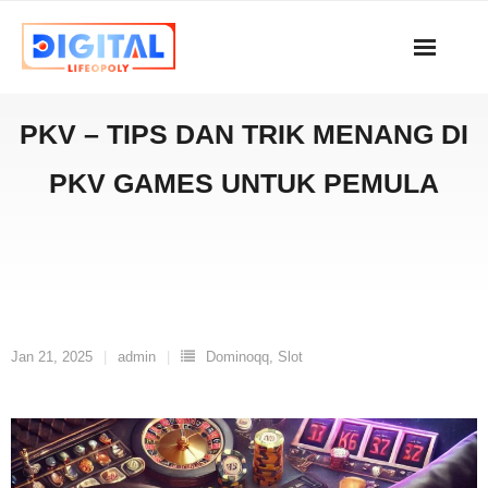
Skip
to
content
PKV – TIPS DAN TRIK MENANG DI
PKV GAMES UNTUK PEMULA
Jan 21, 2025
admin
Dominoqq
,
Slot