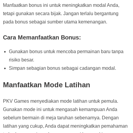
Manfaatkan bonus ini untuk meningkatkan modal Anda,
tetapi gunakan secara bijak. Jangan terlalu bergantung
pada bonus sebagai sumber utama kemenangan.
Cara Memanfaatkan Bonus:
Gunakan bonus untuk mencoba permainan baru tanpa
risiko besar.
Simpan sebagian bonus sebagai cadangan modal.
Manfaatkan Mode Latihan
PKV Games menyediakan mode latihan untuk pemula.
Gunakan mode ini untuk mengasah kemampuan Anda
sebelum bermain di meja taruhan sebenarnya. Dengan
latihan yang cukup, Anda dapat meningkatkan pemahaman