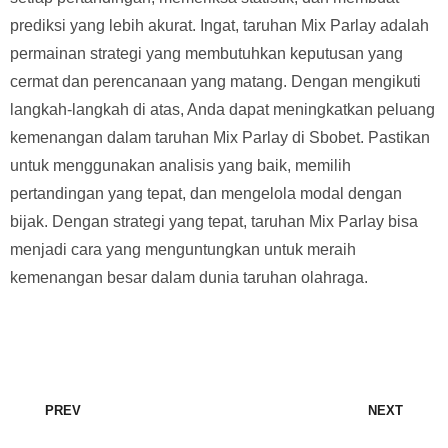
prediksi yang lebih akurat. Ingat, taruhan Mix Parlay adalah
permainan strategi yang membutuhkan keputusan yang
cermat dan perencanaan yang matang. Dengan mengikuti
langkah-langkah di atas, Anda dapat meningkatkan peluang
kemenangan dalam taruhan Mix Parlay di Sbobet. Pastikan
untuk menggunakan analisis yang baik, memilih
pertandingan yang tepat, dan mengelola modal dengan
bijak. Dengan strategi yang tepat, taruhan Mix Parlay bisa
menjadi cara yang menguntungkan untuk meraih
kemenangan besar dalam dunia taruhan olahraga.
PREV
NEXT