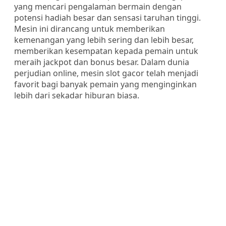
yang mencari pengalaman bermain dengan
potensi hadiah besar dan sensasi taruhan tinggi.
Mesin ini dirancang untuk memberikan
kemenangan yang lebih sering dan lebih besar,
memberikan kesempatan kepada pemain untuk
meraih jackpot dan bonus besar. Dalam dunia
perjudian online, mesin slot gacor telah menjadi
favorit bagi banyak pemain yang menginginkan
lebih dari sekadar hiburan biasa.