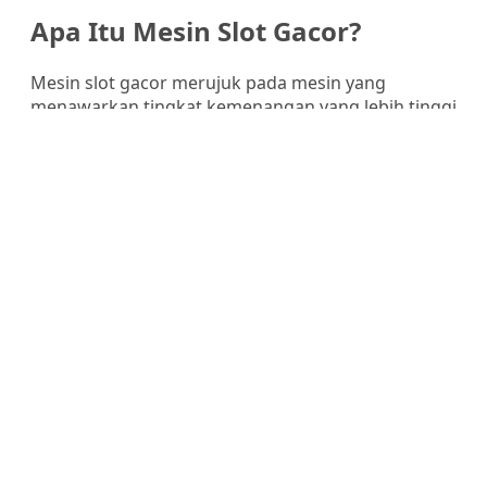
Apa Itu Mesin Slot Gacor?
Mesin slot gacor merujuk pada mesin yang
menawarkan tingkat kemenangan yang lebih tinggi
dibandingkan dengan mesin slot biasa. Biasanya,
mesin ini memiliki Return to Player (RTP) yang lebih
tinggi, yang berarti pemain memiliki peluang yang
lebih besar untuk menang dalam jangka panjang.
Mesin slot gacor juga dikenal sering memberikan
hadiah besar, baik dalam bentuk putaran gratis,
bonus game, atau jackpot progresif.
Ciri-ciri Mesin Slot Gacor
Tingkat RTP yang Tinggi
Mesin slot gacor memiliki RTP yang lebih baik, yang
memberi pemain peluang lebih besar untuk
memenangkan hadiah besar.
Frekuensi Kemenangan Lebih Tinggi
Mesin ini cenderung memberikan kemenangan lebih
sering, yang membuat pemain merasa lebih terlibat dan