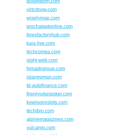
blogreborn.com
virtcitnow.com
wiselymap.com
prochatgptonline.com
forexfactoryhub.com
kaja-live.com
techcompa.com
sight-web.com
himadrigroup.com
islamroman.com
td-autofinance.com
frienlyjokerpoker.com
kowloonnslots.com
techibro.com
alpinemagazines.com
vulcanrp.com