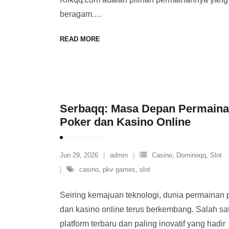
beragam.
…
READ MORE
Serbaqq: Masa Depan Permain
Poker dan Kasino Online
Jun 29, 2026
admin
Casino
,
Dominoqq
,
Slot
casino
,
pkv games
,
slot
Seiring kemajuan teknologi, dunia permainan 
dan kasino online terus berkembang. Salah sa
platform terbaru dan paling inovatif yang hadir