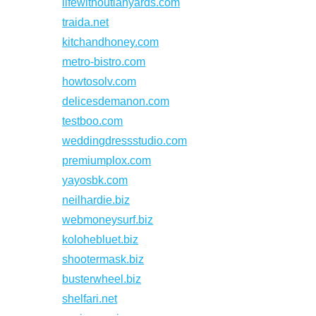
lifewithoutlanyards.com
traida.net
kitchandhoney.com
metro-bistro.com
howtosolv.com
delicesdemanon.com
testboo.com
weddingdressstudio.com
premiumplox.com
yayosbk.com
neilhardie.biz
webmoneysurf.biz
kolohebluet.biz
shootermask.biz
busterwheel.biz
shelfari.net