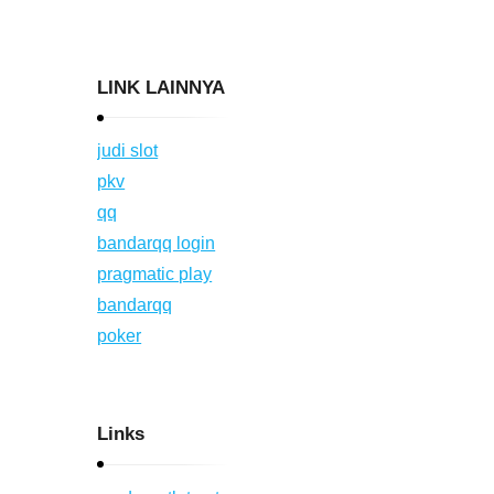
LINK LAINNYA
judi slot
pkv
qq
bandarqq login
pragmatic play
bandarqq
poker
Links