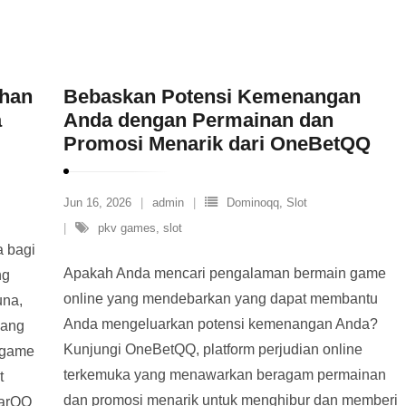
ihan
Bebaskan Potensi Kemenangan
a
Anda dengan Permainan dan
Promosi Menarik dari OneBetQQ
Jun 16, 2026
admin
Dominoqq
,
Slot
pkv games
,
slot
a bagi
Apakah Anda mencari pengalaman bermain game
ng
online yang mendebarkan yang dapat membantu
una,
Anda mengeluarkan potensi kemenangan Anda?
yang
Kunjungi OneBetQQ, platform perjudian online
m game
terkemuka yang menawarkan beragam permainan
t
dan promosi menarik untuk menghibur dan memberi
uarQQ