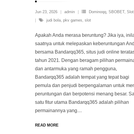
Jun 23, 2026
admin
Dominoqq
,
SBOBET
,
Slot
judi bola
,
pkv games
,
slot
Apakah Anda merasa beruntung? Jika iya, inil
saatnya untuk melepaskan keberuntungan An
bersama Bandarqq365, situs judi online terata
tahun 2021. Dengan beragam pilihan permain
dan antarmuka yang ramah pengguna,
Bandarqq365 adalah tempat yang tepat bagi
pemula dan penjudi berpengalaman untuk me
peruntungan dan berpotensi menang besar. S
satu fitur utama Bandarqq365 adalah pilihan
permainannya yang
…
READ MORE