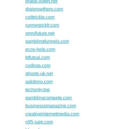
prada-outlet.net
digigrowthpro.com
colttrickle.com
runnerpickfr.com
omnifuture.net
gamblingfunnels.com
pcos-help.com
btfutsal.com
codirop.com
ghosts-uk.net
askdono.com
techonly.top
gamblingcompete.com
businesssmagazine.com
creativeinternetmedia.com
n95-sale.com