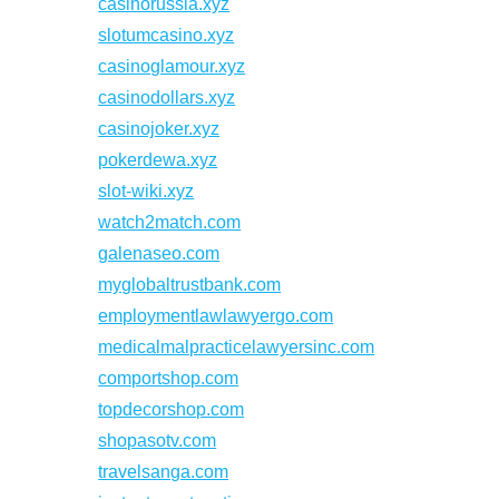
casinorussia.xyz
slotumcasino.xyz
casinoglamour.xyz
casinodollars.xyz
casinojoker.xyz
pokerdewa.xyz
slot-wiki.xyz
watch2match.com
galenaseo.com
myglobaltrustbank.com
employmentlawlawyergo.com
medicalmalpracticelawyersinc.com
comportshop.com
topdecorshop.com
shopasotv.com
travelsanga.com