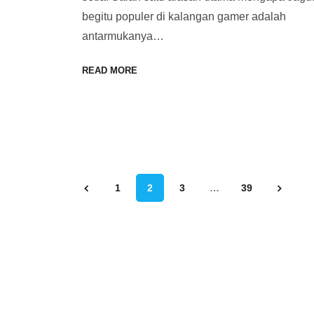
begitu populer di kalangan gamer adalah
antarmukanya
…
READ MORE
1
2
3
…
39