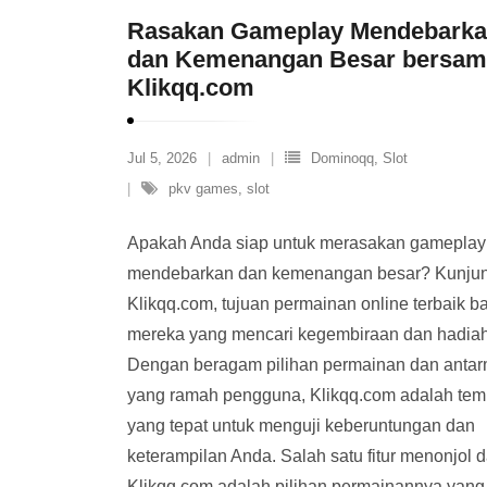
Rasakan Gameplay Mendebark
dan Kemenangan Besar bersam
Klikqq.com
Jul 5, 2026
admin
Dominoqq
,
Slot
pkv games
,
slot
Apakah Anda siap untuk merasakan gameplay
mendebarkan dan kemenangan besar? Kunjun
Klikqq.com, tujuan permainan online terbaik b
mereka yang mencari kegembiraan dan hadiah
Dengan beragam pilihan permainan dan anta
yang ramah pengguna, Klikqq.com adalah tem
yang tepat untuk menguji keberuntungan dan
keterampilan Anda. Salah satu fitur menonjol d
Klikqq.com adalah pilihan permainannya yang