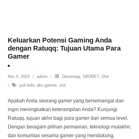
Keluarkan Potensi Gaming Anda
dengan Ratuqq: Tujuan Utama Para
Gamer
Nov 5, 2024
admin
Dominoqq
,
SBOBET
,
Slot
judi bola
,
pkv games
,
slot
Apakah Anda seorang gamer yang bersemangat dan
ingin meningkatkan keterampilan Anda? Kunjungi
Ratuqq, tujuan akhir bagi para gamer dari semua level.
Dengan beragam pilihan permainan, teknologi mutakhir,
dan komunitas sesama gamer yang mendukung,