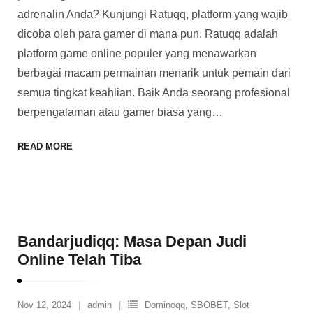
adrenalin Anda? Kunjungi Ratuqq, platform yang wajib
dicoba oleh para gamer di mana pun. Ratuqq adalah
platform game online populer yang menawarkan
berbagai macam permainan menarik untuk pemain dari
semua tingkat keahlian. Baik Anda seorang profesional
berpengalaman atau gamer biasa yang
…
READ MORE
Bandarjudiqq: Masa Depan Judi
Online Telah Tiba
Nov 12, 2024
admin
Dominoqq
,
SBOBET
,
Slot