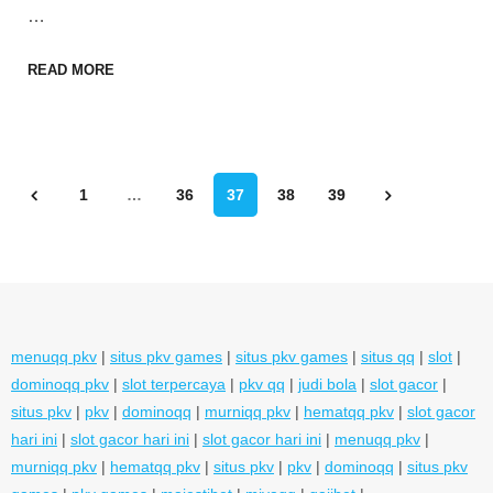
…
READ MORE
1
…
36
37
38
39
menuqq pkv
|
situs pkv games
|
situs pkv games
|
situs qq
|
slot
|
dominoqq pkv
|
slot terpercaya
|
pkv qq
|
judi bola
|
slot gacor
|
situs pkv
|
pkv
|
dominoqq
|
murniqq pkv
|
hematqq pkv
|
slot gacor
hari ini
|
slot gacor hari ini
|
slot gacor hari ini
|
menuqq pkv
|
murniqq pkv
|
hematqq pkv
|
situs pkv
|
pkv
|
dominoqq
|
situs pkv