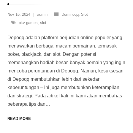
Nov 16, 2024
admin
Dominoqq
,
Slot
pkv games
,
slot
Depoqq adalah platform perjudian online populer yang
menawarkan berbagai macam permainan, termasuk
poker, blackjack, dan slot. Dengan potensi
memenangkan hadiah besar, banyak pemain yang ingin
mencoba peruntungan di Depoqq. Namun, kesuksesan
di Depoqq membutuhkan lebih dari sekedar
keberuntungan – ini juga membutuhkan keterampilan
dan strategi. Pada artikel kali ini kami akan membahas
beberapa tips dan
…
READ MORE