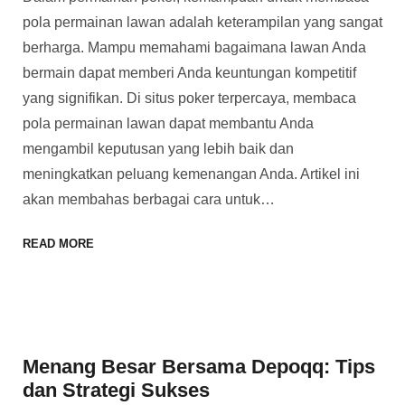
pola permainan lawan adalah keterampilan yang sangat
berharga. Mampu memahami bagaimana lawan Anda
bermain dapat memberi Anda keuntungan kompetitif
yang signifikan. Di situs poker terpercaya, membaca
pola permainan lawan dapat membantu Anda
mengambil keputusan yang lebih baik dan
meningkatkan peluang kemenangan Anda. Artikel ini
akan membahas berbagai cara untuk
…
READ MORE
Menang Besar Bersama Depoqq: Tips
dan Strategi Sukses